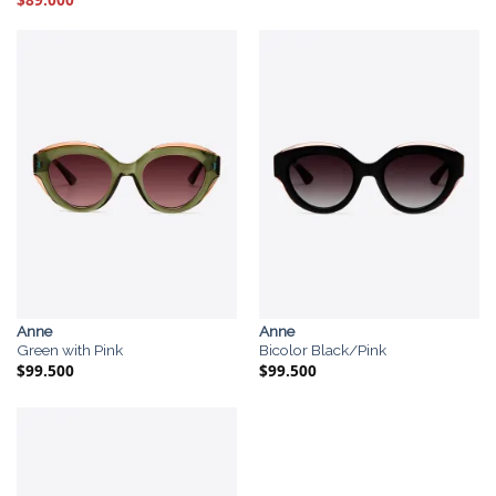
precio
precio
original
actual
era:
es:
$105.000.
$89.000.
Anne
Anne
Green with Pink
Bicolor Black/Pink
$
99.500
$
99.500