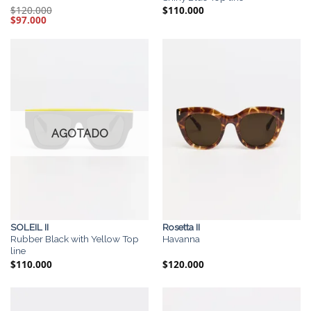
$
120.000
$
110.000
El
$
97.000
El
precio
precio
original
actual
era:
es:
$120.000.
$97.000.
AGOTADO
SOLEIL II
Rosetta II
Rubber Black with Yellow Top
Havanna
line
$
110.000
$
120.000