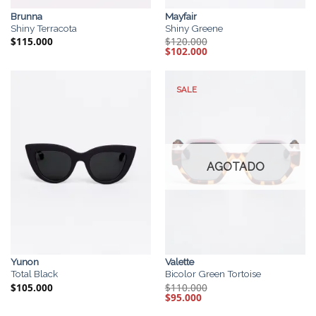
Brunna
Mayfair
Shiny Terracota
Shiny Greene
$
115.000
$
120.000
El
$
102.000
El
precio
precio
original
actual
era:
es:
$120.000.
$102.000.
SALE
AGOTADO
Yunon
Valette
Total Black
Bicolor Green Tortoise
$
105.000
$
110.000
El
$
95.000
El
precio
precio
original
actual