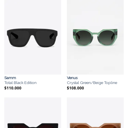
era:
es:
$110.000.
$95.000.
Samm
Venus
Total Black Edition
Crystal Green/Beige Topline
$
110.000
$
108.000