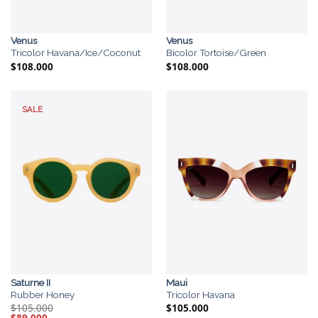
Venus
Venus
Tricolor Havana/Ice/Coconut
Bicolor Tortoise/Green
$
108.000
$
108.000
SALE
Saturne II
Maui
Rubber Honey
Tricolor Havana
$
105.000
$
105.000
El
$
89.000
El