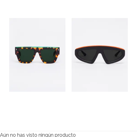
Acetate Crystal Lime
$
82.400
$
135.000
Soleil
Tuba
Rubber Green Tortoise/Shiny
Black/Orange
Green
$
110.000
$
98.000
Aún no has visto ningún producto