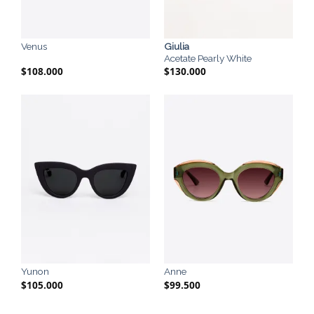
Giulia
Venus
Acetate Pearly White
$
108.000
$
130.000
Yunon
Anne
$
105.000
$
99.500