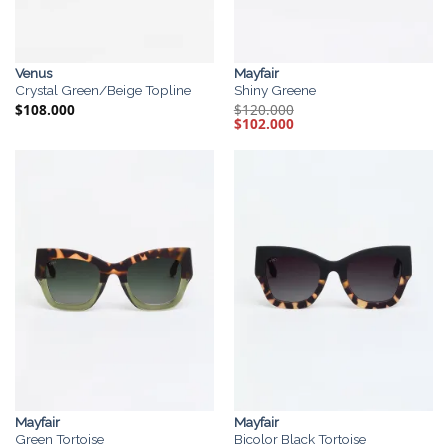
Venus
Mayfair
Crystal Green/Beige Topline
Shiny Greene
$
108.000
$
120.000
El
$
102.000
El
precio
precio
original
actual
era:
es:
$120.000.
$102.000.
Mayfair
Mayfair
Green Tortoise
Bicolor Black Tortoise