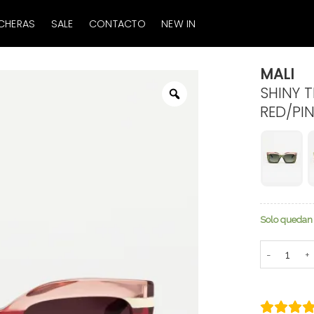
CHERAS
SALE
CONTACTO
NEW IN
MALI
SHINY 
Zoom
RED/PIN
Solo quedan 
Mali cantid