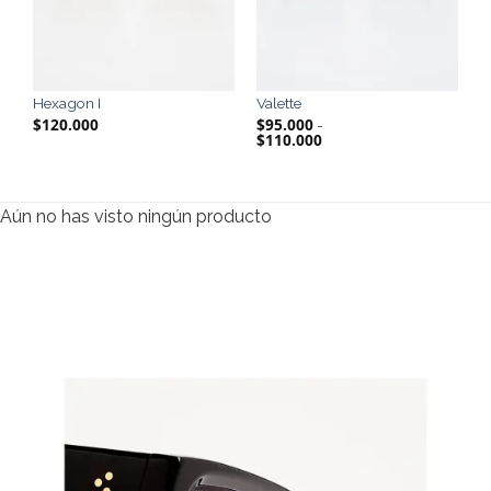
Hexagon I
Valette
$
120.000
$
95.000
-
$
110.000
Rango
de
precios:
desde
$95.000
hasta
Aún no has visto ningún producto
$110.000