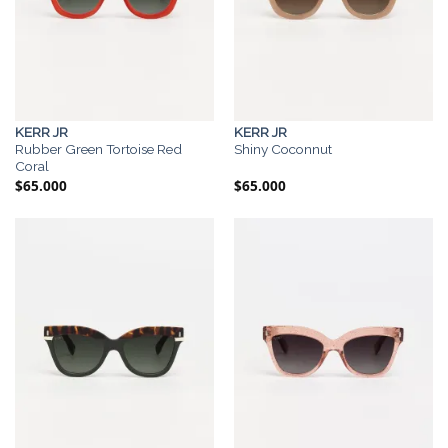
KERR JR
KERR JR
Rubber Green Tortoise Red
Shiny Coconnut
Coral
$
65.000
$
65.000