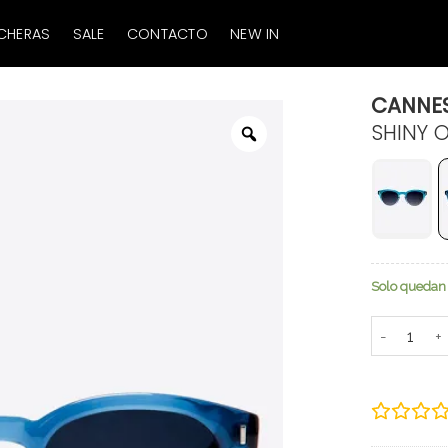
CHERAS
SALE
CONTACTO
NEW IN
CANNE
SHINY 
Zoom
Solo quedan 
Cannes can