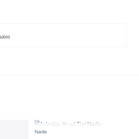
uales
Nante
AGOTADO