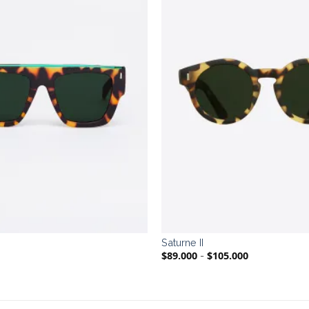
Saturne II
$
89.000
$
105.000
Rango
-
de
precios:
desde
$89.000
hasta