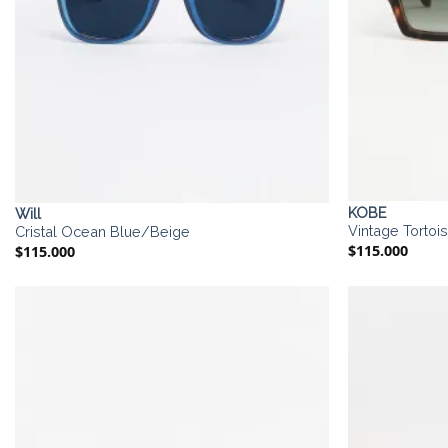
KOBE
Will
Vintage Tortoi
Cristal Ocean Blue/Beige
$
115.000
$
115.000