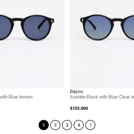
Bayou
with Blue lenses
Acetate Black with Blue Clear 
$
155.000
1
2
3
4