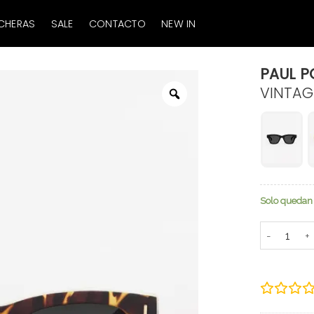
CHERAS
SALE
CONTACTO
NEW IN
PAUL P
VINTAG
Zoom
Solo quedan 
Paul Polari