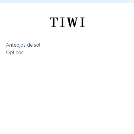
Anteojos de sol
Ópticos
Cartucheras
Sobre TIWI Chile
Encuentra tu Modelo
Dónde estamos
Términos y Condiciones