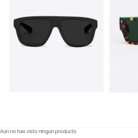
Soleil
Samm
Rubber Green
$
110.000
$
110.000
Aún no has visto ningún producto