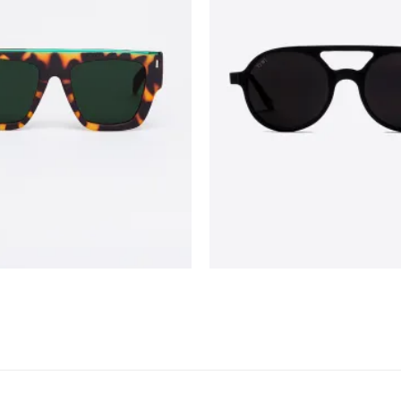
Hercules
 Tortoise/Shiny Green
$
82.400