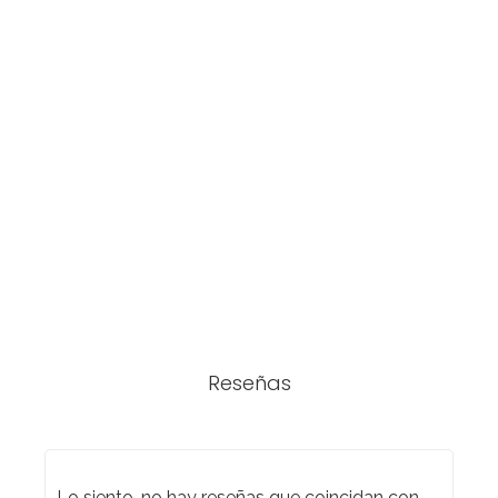
Reseñas
Lo siento, no hay reseñas que coincidan con