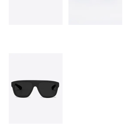
Soleil
Hercules
Rubber Green Tortoise/Shiny
Green
$
82.400
$
110.000
Samm