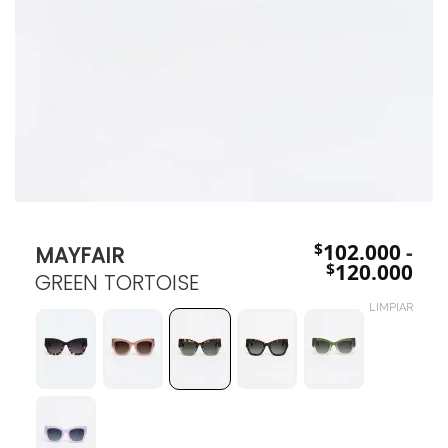
$
102.000
-
MAYFAIR
Ra
$
120.000
GREEN TORTOISE
de
pre
LIMPIAR
des
$10
has
$12