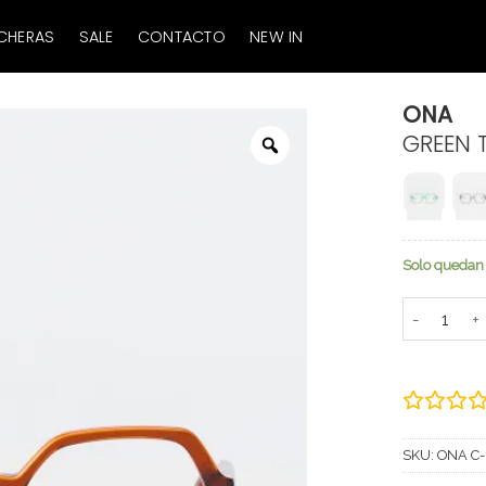
CHERAS
SALE
CONTACTO
NEW IN
ONA
GREEN 
Zoom
Solo quedan 
ONA canti
SKU:
ONA C-