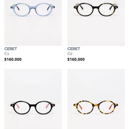
CERET
CERET
C1
C2
$
160.000
$
160.000