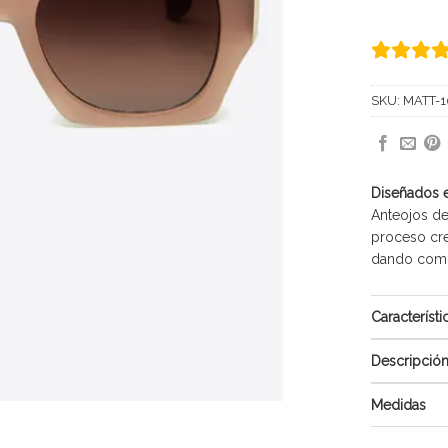
SKU:
MATT-1
Diseñados 
Anteojos de
proceso cre
dando como 
Característi
Descripció
Medidas