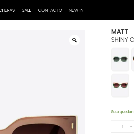
CHERAS
SALE
CONTACTO
NEW IN
MATT
SHINY 
Zoom
Solo quedan 
Matt cantid