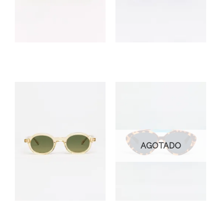
Brunna
Yunon
Milk Pastel Pink
Total Black
$
115.000
$
105.000
AGOTADO
Paradise
Kabukki
Acetate Crystal Lime
Bicolor Green Tortoise/Shiny