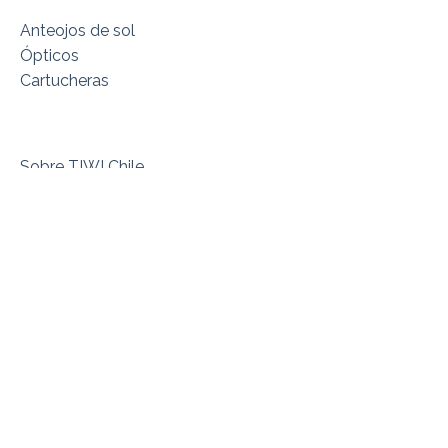
Anteojos de sol
Ópticos
Cartucheras
Sobre TIWI Chile
Encuentra tu Modelo
Dónde estamos
Términos y Condiciones