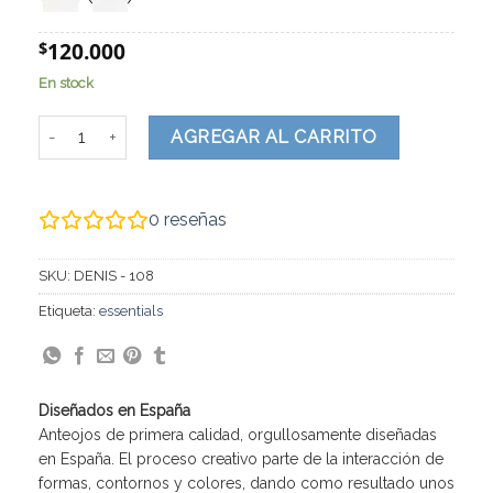
$12
120.000
$
En stock
Denis cantidad
AGREGAR AL CARRITO
0
reseñas
SKU:
DENIS - 108
Etiqueta:
essentials
Diseñados en España
Anteojos de primera calidad, orgullosamente diseñadas
en España. El proceso creativo parte de la interacción de
formas, contornos y colores, dando como resultado unos