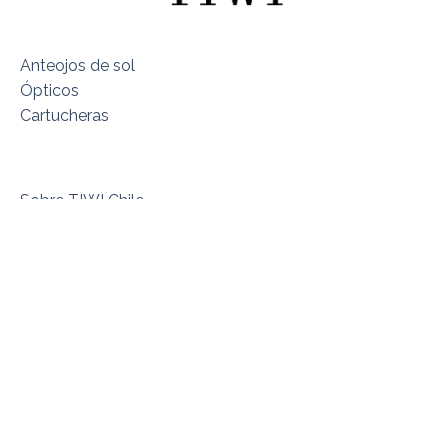
Anteojos de sol
Ópticos
Cartucheras
Sobre TIWI Chile
Encuentra tu Modelo
Dónde estamos
Términos y Condiciones