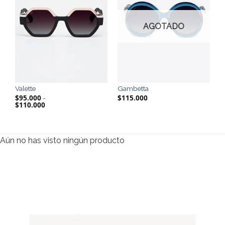
AGOTADO
Valette
Gambetta
$
95.000
$
115.000
-
$
110.000
Rango
de
precios:
desde
$95.000
hasta
Aún no has visto ningún producto
$110.000