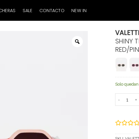
CHERAS
SALE
CONTACTO
NEW IN
VALETT
SHINY 
Zoom
RED/PIN
Solo quedan 
VALETTE JR
SKU:
VALETT