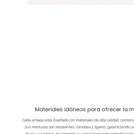
Materiales idóneos para ofrecer la m
Cada anteojo está diseñado con materiales de alta calidad, combi
Sus monturas son resistentes, cómodas y ligeras, garantizando un
diario. Las lentes, de categoría 3 y con tratamiento antirreflejant