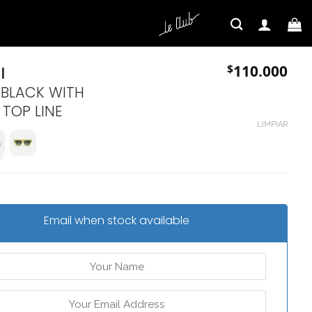
$
110.000
I
 BLACK WITH
 TOP LINE
LIMPIAR
Email when stock available