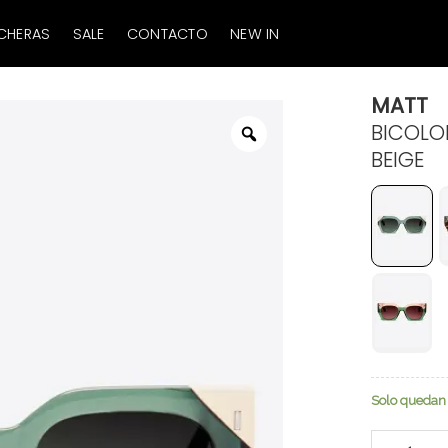
CHERAS
SALE
CONTACTO
NEW IN
MATT
BICOLO
Zoom
BEIGE
Solo quedan 
Matt cantid