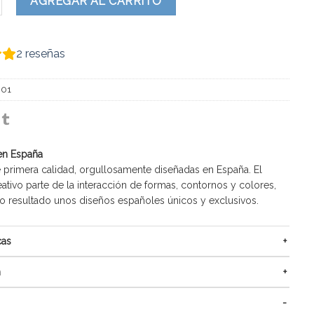
AGREGAR AL CARRITO
2
reseñas
601
en España
 primera calidad, orgullosamente diseñadas en España. El
ativo parte de la interacción de formas, contornos y colores,
resultado unos diseños españoles únicos y exclusivos.
cas
n