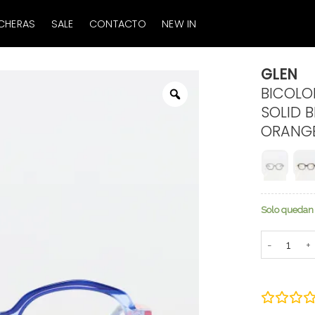
CHERAS
SALE
CONTACTO
NEW IN
GLEN
BICOLOR
Zoom
SOLID B
ORANG
Solo quedan 
GLEN canti