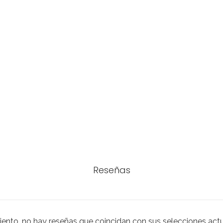
Reseñas
iento, no hay reseñas que coincidan con sus selecciones act