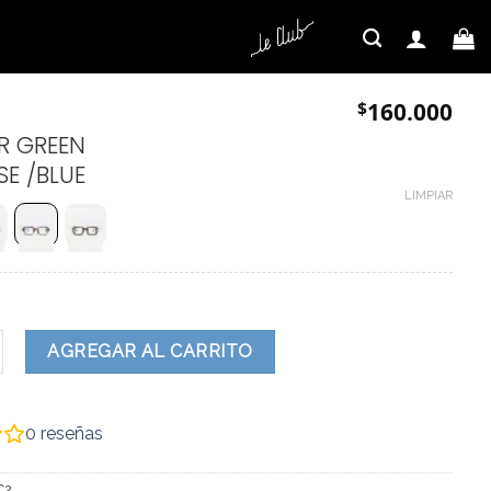
$
160.000
R GREEN
SE /BLUE
LIMPIAR
dad
AGREGAR AL CARRITO
0
reseñas
C2