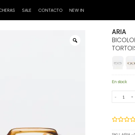
CHERAS
SALE
CONTACTO
NEW IN
ARIA
BICOLO
Zoom
TORTOI
En stock
ARIA canti
SKU:
ARIA - 